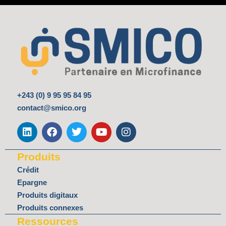
+243 (0) 9 95 95 84 95
contact@smico.org
L
F
T
Y
I
i
a
w
o
n
n
c
i
u
s
k
e
t
t
t
Produits
e
b
t
u
a
d
o
e
b
g
Crédit
i
o
r
e
r
Epargne
n
k
a
Produits digitaux
m
Produits connexes
Ressources