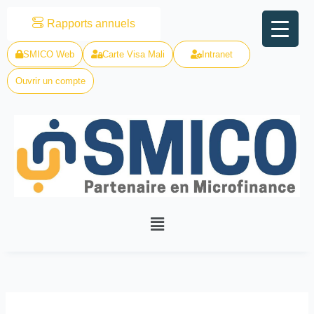
Skip
Rapports annuels
to
content
SMICO Web
Carte Visa Mali
Intranet
Ouvrir un compte
Menu