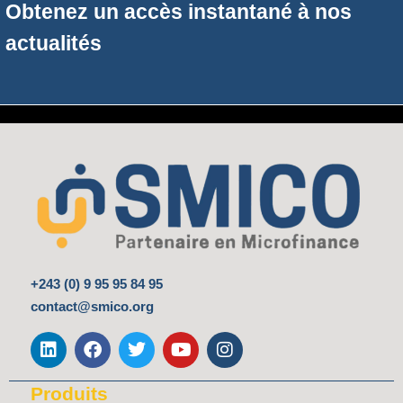
Obtenez un accès instantané à nos
actualités
+243 (0) 9 95 95 84 95
contact@smico.org
L
F
T
Y
I
i
a
w
o
n
n
c
i
u
s
k
e
t
t
t
Produits
e
b
t
u
a