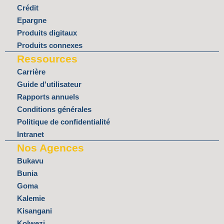
d
o
e
b
g
Crédit
i
o
r
e
r
Epargne
n
k
a
Produits digitaux
m
Produits connexes
Ressources
Carrière
Guide d'utilisateur
Rapports annuels
Conditions générales
Politique de confidentialité
Intranet
Nos Agences
Bukavu
Bunia
Goma
Kalemie
Kisangani
Kolwezi