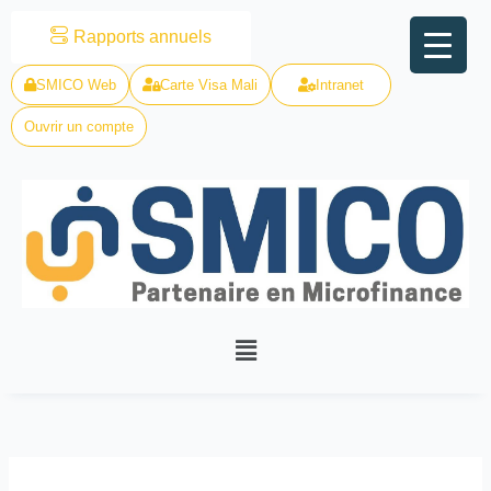
Skip
Rapports annuels
to
content
SMICO Web
Carte Visa Mali
Intranet
Ouvrir un compte
Menu