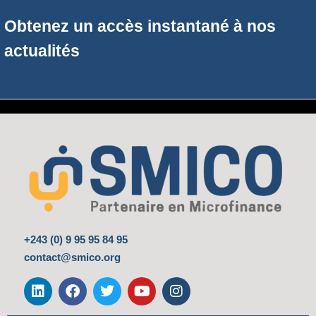
Obtenez un accès instantané à nos
actualités
+243 (0) 9 95 95 84 95
contact@smico.org
L
F
T
Y
I
i
a
w
o
n
n
c
i
u
s
k
e
t
t
t