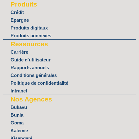
Produits
e
b
t
u
a
d
o
e
b
g
Crédit
i
o
r
e
r
Epargne
n
k
a
Produits digitaux
m
Produits connexes
Ressources
Carrière
Guide d'utilisateur
Rapports annuels
Conditions générales
Politique de confidentialité
Intranet
Nos Agences
Bukavu
Bunia
Goma
Kalemie
Kisangani