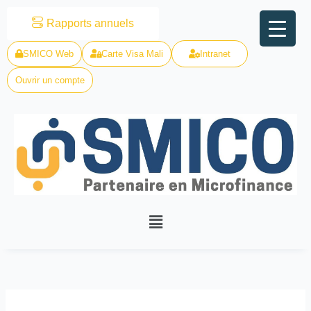
Skip
Rapports annuels
to
content
SMICO Web
Carte Visa Mali
Intranet
Ouvrir un compte
Menu