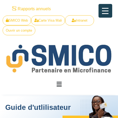
Skip
Rapports annuels
to
content
SMICO Web
Carte Visa Mali
Intranet
Ouvrir un compte
Menu
Guide d'utlilisateur