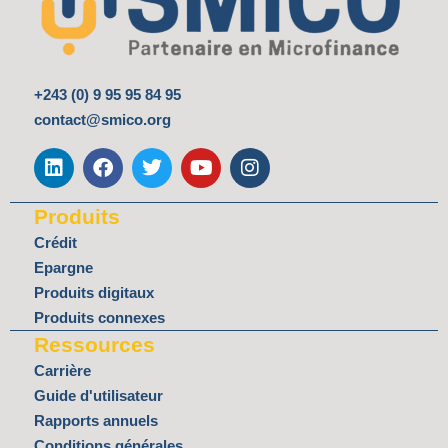
+243 (0) 9 95 95 84 95
contact@smico.org
L
F
T
Y
I
i
a
w
o
n
n
c
i
u
s
k
e
t
t
t
Produits
e
b
t
u
a
d
o
e
b
g
Crédit
i
o
r
e
r
Epargne
n
k
a
Produits digitaux
m
Produits connexes
Ressources
Carrière
Guide d'utilisateur
Rapports annuels
Conditions générales